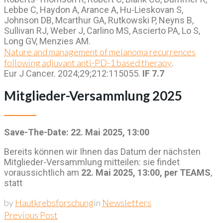
Lebbe C, Haydon A, Arance A, Hu-Lieskovan S,
Johnson DB, Mcarthur GA, Rutkowski P, Neyns B,
Sullivan RJ, Weber J, Carlino MS, Ascierto PA, Lo S,
Long GV, Menzies AM.
Nature and management of melanoma recurrences
following adjuvant anti-PD-1 based therapy
.
Eur J Cancer. 2024;29;212:115055.
IF 7.7
Mitglieder-Versammlung 2025
Save-The-Date: 22. Mai 2025, 13:00
Bereits können wir Ihnen das Datum der nächsten
Mitglieder-Versammlung mitteilen: sie findet
voraussichtlich am
22. Mai 2025, 13:00, per TEAMS
,
statt
by
Hautkrebsforschung
in
Newsletters
Beitragsnavigation
Previous Post