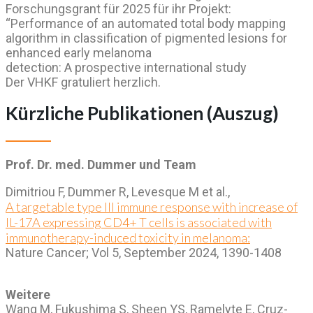
Forschungsgrant für 2025 für ihr Projekt:
“Performance of an automated total body mapping
algorithm in classification of pigmented lesions for
enhanced early melanoma
detection: A prospective international study
Der VHKF gratuliert herzlich.
Kürzliche Publikationen (Auszug)
Prof. Dr. med. Dummer und Team
Dimitriou F, Dummer R, Levesque M et al.,
A targetable type III immune response with increase of
IL-17A expressing CD4+ T cells is associated with
immunotherapy-induced toxicity in melanoma:
Nature Cancer; Vol 5, September 2024, 1390-1408
Weitere
Wang M, Fukushima S, Sheen YS, Ramelyte E, Cruz-