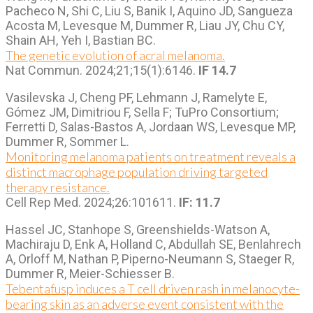
Pacheco N, Shi C, Liu S, Banik I, Aquino JD, Sangueza
Acosta M, Levesque M, Dummer R, Liau JY, Chu CY,
Shain AH, Yeh I, Bastian BC.
The genetic evolution of acral melanoma.
Nat Commun. 2024;21;15(1):6146.
IF 14.7
Vasilevska J, Cheng PF, Lehmann J, Ramelyte E,
Gómez JM, Dimitriou F, Sella F; TuPro Consortium;
Ferretti D, Salas-Bastos A, Jordaan WS, Levesque MP,
Dummer R, Sommer L.
Monitoring melanoma patients on treatment reveals a
distinct macrophage population driving targeted
therapy resistance.
Cell Rep Med. 2024;26:101611.
IF: 11.7
Hassel JC, Stanhope S, Greenshields-Watson A,
Machiraju D, Enk A, Holland C, Abdullah SE, Benlahrech
A, Orloff M, Nathan P, Piperno-Neumann S, Staeger R,
Dummer R, Meier-Schiesser B.
Tebentafusp induces a T cell driven rash in melanocyte-
bearing skin as an adverse event consistent with the