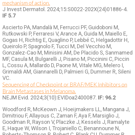
mechanism of action.
J Invest Dermatol. 2024;15:S0022-202X(24)01886-4.
IF 5.7
Ascierto PA, Mandalà M, Ferrucci PF, Guidoboni M,
Rutkowski P, Ferraresi V, Arance A, Guida M, Maiello E,
Gogas H, Richtig E, Quaglino P, Lebbé C, Helgadottir H,
Queirolo P, Spagnolo F, Tucci M, Del Vecchio M,
Gonzalez-Cao M, Minisini AM, De Placido S, Sanmamed
MF, Casula M, Bulgarelli J, Pisano M, Piccinini C, Piccin
L, Cossu A, Mallardo D, Paone M, Vitale MG, Melero I,
Grimaldi AM, Giannarelli D, Palmieri G, Dummer R, Sileni
VC.
Sequencing of Checkpoint or BRAF/MEK Inhibitors on
Brain Metastases in Melanoma.
NEJM Evid. 2024;3(10):EVIDoa2400087.
IF: 96.2
Woodford R, McKeown J, Hoeijmakers LL, Mangana J,
Dimitriou F, Allayous C, Zaman F, Aya F, Marsiglio J,
Goodman R, Rayson V, Placzke J, Kessels J, Ramalyte
E, Haque W, Wilson I, Trojaniello C, Benannoune N,
Roberts-Thomson R, Robert C, Blank CU, Dummer R,