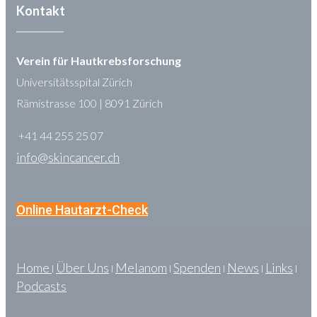
Kontakt
Verein für Hautkrebsforschung
Universitätsspital Zürich
Rämistrasse 100 | 8091 Zürich
+41 44 255 25 07
info@skincancer.ch
Online Hautarzt-Check
Home
Über Uns
Melanom
Spenden
News
Links
l
l
l
l
l
l
Podcasts