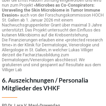
über die Ernst Hadorn Stiftung eingeworben und wird
nun zum Projekt
«Microbes as Co-Conspirators:
Unraveling the Skin Microbiome in Tumor Immune
Evasion»
auch von der Forschungskommission HOCH
St. Gallen ab 1. Januar 2026 mit einem
Nachwuchsgruppenleiter Grant über maximal 3 Jahre
unterstützt. Das Projekt untersucht den Einfluss des
kutanen Mikrobioms auf die Krebsentstehung.
Die Finanzierungen erlauben eine «protected research
time» in der Klinik für Dermatologie, Venerologie und
Allergologie in St. Gallen, in welcher Lukas Villiger
derzeit die Facharztausbildung zum
Dermatologen/Venerologen abschliesst. Wir
gratulieren und sind gespannt auf Resultate aus dem
Villiger Lab
6. Auszeichnungen / Personalia
Mitglieder des VHKF
PD Dr. Lara V. Maul-Duwendag