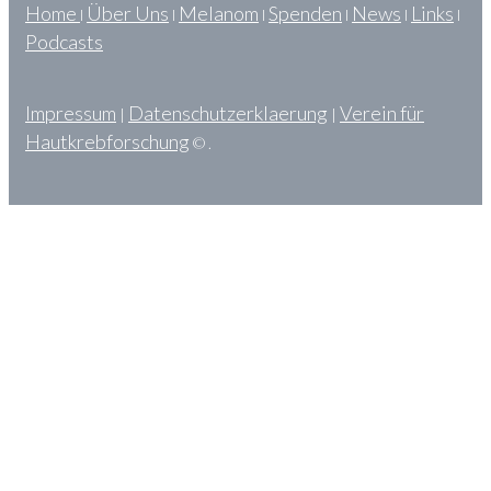
Home
Über Uns
Melanom
Spenden
News
Links
l
l
l
l
l
l
Podcasts
Impressum
Datenschutzerklaerung
Verein für
|
|
Hautkrebforschung
© .