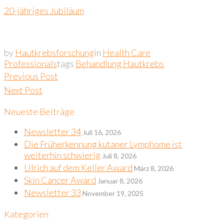
20-jähriges Jubiläum
by
Hautkrebsforschung
in
Health Care
Professionals
tags
Behandlung Hautkrebs
Beitragsnavigation
Previous Post
Next Post
Neueste Beiträge
Newsletter 34
Juli 16, 2026
Die Früherkennung kutaner Lymphome ist
weiterhin schwierig
Juli 8, 2026
Ulrich auf dem Keller Award
März 8, 2026
Skin Cancer Award
Januar 8, 2026
Newsletter 33
November 19, 2025
Kategorien