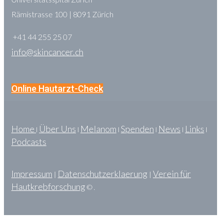
Rämistrasse 100 | 8091 Zürich
+41 44 255 25 07
info@skincancer.ch
Online Hautarzt-Check
Home
Über Uns
Melanom
Spenden
News
Links
l
l
l
l
l
l
Podcasts
Impressum
Datenschutzerklaerung
Verein für
|
|
Hautkrebforschung
© .