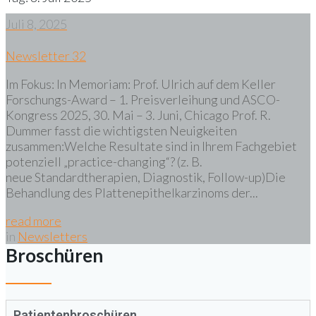
Juli 8, 2025
Newsletter 32
Im Fokus: In Memoriam: Prof. Ulrich auf dem Keller
Forschungs-Award – 1. Preisverleihung und ASCO-
Kongress 2025, 30. Mai – 3. Juni, Chicago Prof. R.
Dummer fasst die wichtigsten Neuigkeiten
zusammen:Welche Resultate sind in Ihrem Fachgebiet
potenziell „practice-changing“? (z. B.
neue Standardtherapien, Diagnostik, Follow-up)Die
Behandlung des Plattenepithelkarzinoms der...
read more
in
Newsletters
Broschüren
Patientenbroschüren